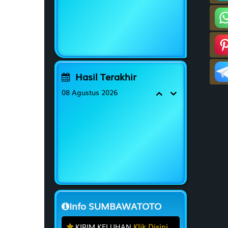
Hasil Terakhir
08 Agustus 2026
BATAM
0
1
4
9
TAIWAN BALL
7
1
6
1
SPANYOL
2
2
9
0
CAMBODIA 5
8
5
2
4
Info SUMBAWATOTO
KIRIM KELUHAN
Klik Disini