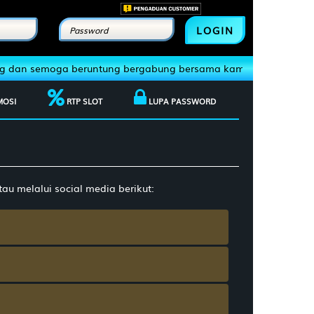
LOGIN
a beruntung bergabung bersama kami!
OSI
RTP SLOT
LUPA PASSWORD
au melalui social media berikut: