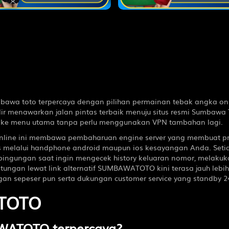
umbawa toto terpercaya dengan pilihan permainan tebak angka onli
dir menawarkan jalan pintas terbaik menuju situs resmi Sumbawa T
k ke menu utama tanpa perlu menggunakan VPN tambahan lagi.
 online ini membawa pembaharuan engine server yang membuat p
es melalui handphone android maupun ios kesayangan Anda. Seti
ebingungan saat ingin mengecek history keluaran nomor, melaku
ntungan lewat link alternatif SUMBAWATOTO kini terasa jauh le
n sepeser pun serta dukungan customer service yang standby 2
TOTO
BAWATOTO terpercaya?