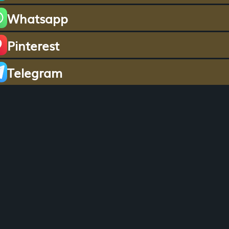
Whatsapp
Pinterest
Telegram