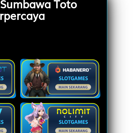
i Sumbawa Toto
rpercaya